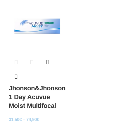
41,00€
through
91,00€
Jhonson&Jhonson
1 Day Acuvue
Moist Multifocal
Price
31,50
€
–
74,90
€
range:
Sale