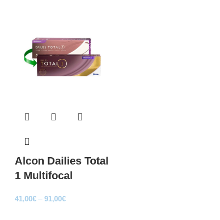
Sale
Alcon Dailies Total
1 Multifocal
Price
41,00
€
–
91,00
€
range:
Sale