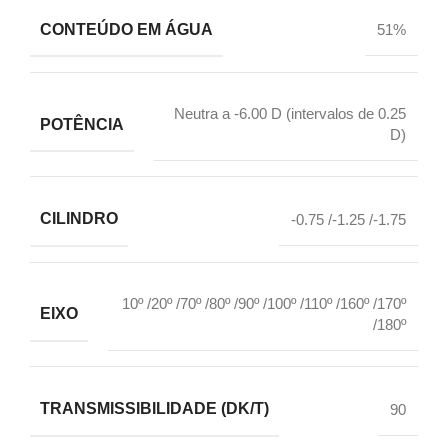
CONTEÚDO EM ÁGUA
51%
Neutra a -6.00 D (intervalos de 0.25
POTÊNCIA
D)
CILINDRO
-0.75 /-1.25 /-1.75
10º /20º /70º /80º /90º /100º /110º /160º /170º
EIXO
/180º
TRANSMISSIBILIDADE (DK/T)
90