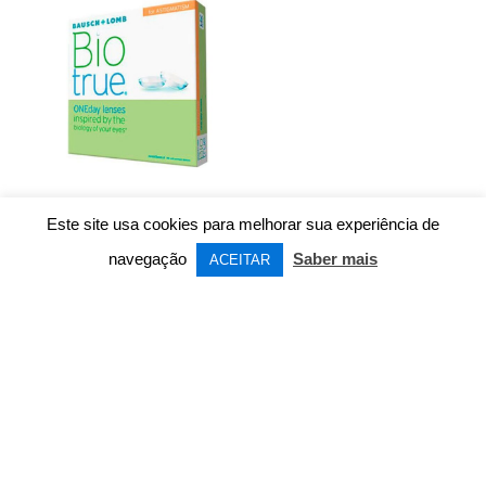
era:
é:
65,00€.
45,50€.
Este site usa cookies para melhorar sua experiência de
navegação
Saber mais
ACEITAR
Baush+Lomb
BioTrue OneDay
For Astigmatism
O
O
27,00
€
40,00
€
preço
preço
Sale
original
atual