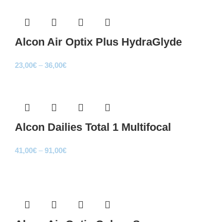
34,50€
through
88,00€
Alcon Air Optix Plus HydraGlyde
Price
23,00
€
–
36,00
€
range:
Sale
23,00€
through
36,00€
Alcon Dailies Total 1 Multifocal
Price
41,00
€
–
91,00
€
range:
Sale
41,00€
through
91,00€