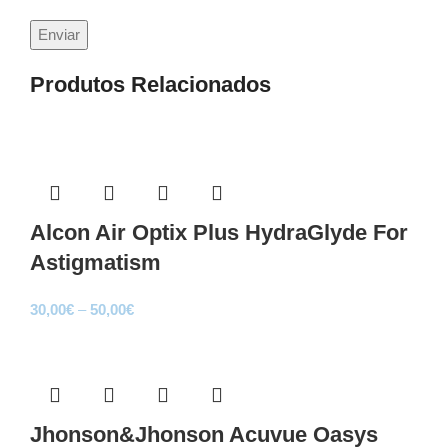
Produtos Relacionados
Sale
Alcon Air Optix Plus HydraGlyde For
Astigmatism
Price
30,00
€
–
50,00
€
range:
Sale
30,00€
through
50,00€
Jhonson&Jhonson Acuvue Oasys