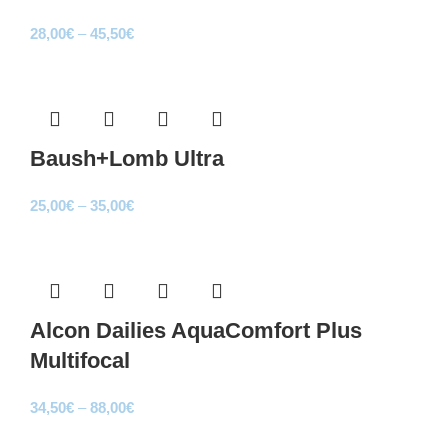
Price
28,00
€
–
45,50
€
range:
Sale
28,00€
through
45,50€
Baush+Lomb Ultra
Price
25,00
€
–
35,00
€
range:
Sale
25,00€
through
35,00€
Alcon Dailies AquaComfort Plus
Multifocal
Price
34,50
€
–
88,00
€
range:
Sale