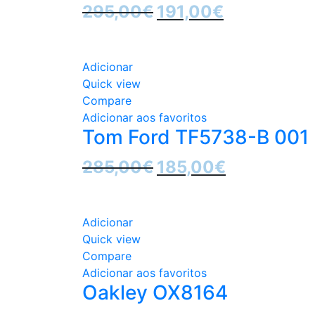
O
O
295,00
€
191,00
€
preço
preço
Sale
original
atual
era:
é:
Adicionar
295,00€.
191,00€.
Quick view
Compare
Adicionar aos favoritos
Tom Ford TF5738-B 001
O
O
285,00
€
185,00
€
preço
preço
Sale
original
atual
era:
é:
Adicionar
285,00€.
185,00€.
Quick view
Compare
Adicionar aos favoritos
Oakley OX8164