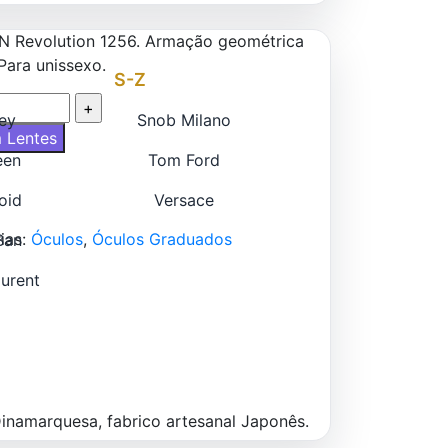
 Revolution 1256. Armação geométrica
Para unissexo.
S-Z
ey
Snob Milano
 Lentes
een
Tom Ford
oid
Versace
ias:
Óculos
,
Óculos Graduados
Ban
aurent
namarquesa, fabrico artesanal Japonês.