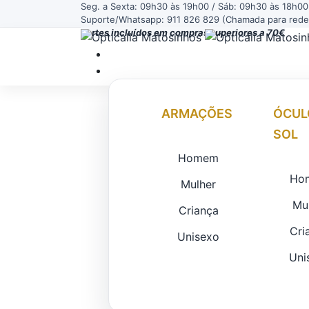
Seg. a Sexta: 09h30 às 19h00 / Sáb: 09h30 às 18h00
Suporte/Whatsapp: 911 826 829 (Chamada para rede 
Portes incluídos em compras superiores a 70€
ARMAÇÕES
ÓCUL
Click to enlarge
SOL
Homem
Ho
Mulher
Mu
Criança
Cri
Unisexo
Uni