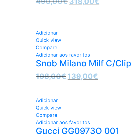
490,00
€
318,00
€
preço
preço
Sale
original
atual
era:
é:
490,00€.
318,00€.
Adicionar
Quick view
Compare
Adicionar aos favoritos
Snob Milano Milf C/Clip
O
O
198,00
€
139,00
€
preço
preço
Sale
original
atual
era:
é:
Adicionar
198,00€.
139,00€.
Quick view
Compare
Adicionar aos favoritos
Gucci GG0973O 001