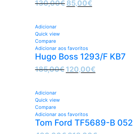
O
O
130,00
€
85,00
€
preço
preço
Sale
original
atual
era:
é:
Adicionar
130,00€.
85,00€.
Quick view
Compare
Adicionar aos favoritos
Hugo Boss 1293/F KB7
O
O
185,00
€
120,00
€
preço
preço
Sale
original
atual
era:
é:
Adicionar
185,00€.
120,00€.
Quick view
Compare
Adicionar aos favoritos
Tom Ford TF5689-B 052
O
O