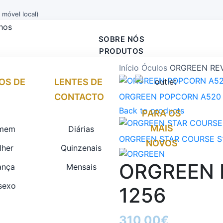
móvel local)
SOBRE NÓS
PRODUTOS
Início
Óculos
ORGREEN RE
OS DE
LENTES DE
CONTACTO
ORGREEN POPCORN A52
Back to products
PARA OS
MAIS
mem
Diárias
ORGREEN STAR COURSE 
NOVOS
lher
Quinzenais
ORGREEN 
ança
Mensais
sexo
1256
310,00
€