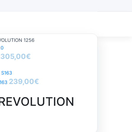
VOLUTION 1256
305,00
€
0
239,00
€
S163
REVOLUTION