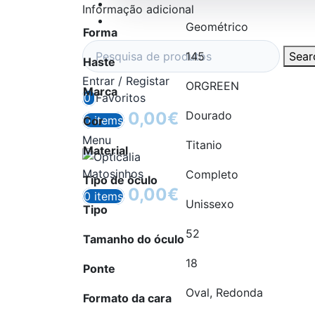
Informação adicional
Geométrico
Forma
Sear
145
Haste
Entrar / Registar
ORGREEN
Marca
0
Favoritos
0,00
€
Dourado
0
items
Cor
Menu
Titanio
Material
Completo
Tipo de óculo
0,00
€
0
items
Unissexo
Tipo
52
Tamanho do óculo
18
Ponte
Oval, Redonda
Formato da cara