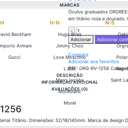
MARCAS
Óculos graduados ORGREEN
em titânio rosa e dourado. 
-H
H-N
N-S
Quantidade
David Beckham
Hugo Boss
Oakl
de
Adicionar
Adicionar com
ORGREEN
mporio Armani
Jimmy Choo
Orgr
REVOLUTION
Compare
Gucci
Love Moschino
Polar
1256
Adicionar aos favoritos
REF:
ORG-RV-1256
Categor
L.G.R.
Ray-
DESCRIÇÃO
Marc Jacobs
Saint L
INFORMAÇÃO ADICIONAL
AVALIAÇÕES (0)
Montblanc
Morel
-1256
ial Titânio. Dimensões: 52/18/145mm. Marca de design Di