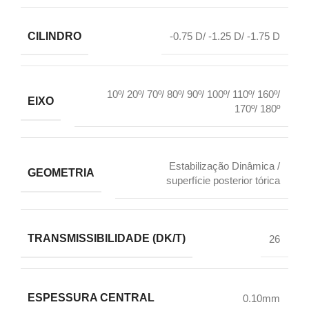
CILINDRO
-0.75 D/ -1.25 D/ -1.75 D
10º/ 20º/ 70º/ 80º/ 90º/ 100º/ 110º/ 160º/
EIXO
170º/ 180º
Estabilização Dinâmica /
GEOMETRIA
superfície posterior tórica
TRANSMISSIBILIDADE (DK/T)
26
ESPESSURA CENTRAL
0.10mm