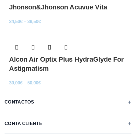
Jhonson&Jhonson Acuvue Vita
Price
24,50
€
–
38,50
€
range:
Sale
24,50€
through
38,50€
Alcon Air Optix Plus HydraGlyde For
Astigmatism
Price
30,00
€
–
50,00
€
range:
30,00€
CONTACTOS
through
50,00€
CONTA CLIENTE