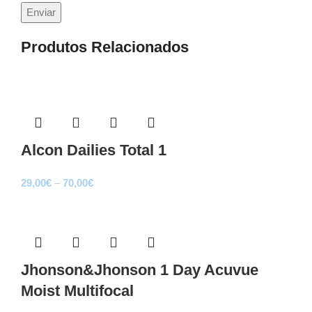
Produtos Relacionados
Sale
Alcon Dailies Total 1
Price
29,00
€
–
70,00
€
range:
Sale
29,00€
through
70,00€
Jhonson&Jhonson 1 Day Acuvue
Moist Multifocal