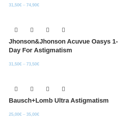
Price
31,50
€
–
74,90
€
range:
Sale
31,50€
through
74,90€
Jhonson&Jhonson Acuvue Oasys 1-
Day For Astigmatism
Price
31,50
€
–
73,50
€
range:
Sale
31,50€
through
73,50€
Bausch+Lomb Ultra Astigmatism
Price
25,00
€
–
35,00
€
range:
Sale
25,00€